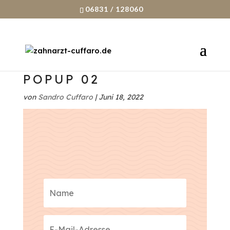
06831 / 128060
POPUP 02
von
Sandro Cuffaro
|
Juni 18, 2022