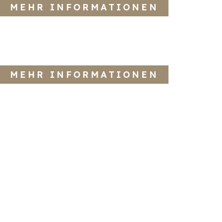
MEHR INFORMATIONEN
MEHR INFORMATIONEN
Kindersprechst
unde
Gesunde Zähne von Anfang an sind die beste