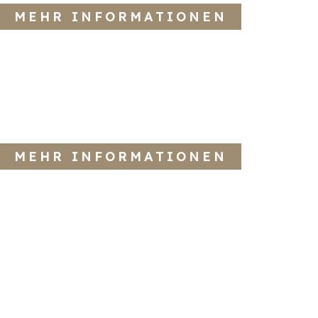
MEHR INFORMATIONEN
MEHR INFORMATIONEN
Implantate
Zahnimplantate sind die modernste
Möglichkeit, fehlende Zähne zu ersetzen. Sie