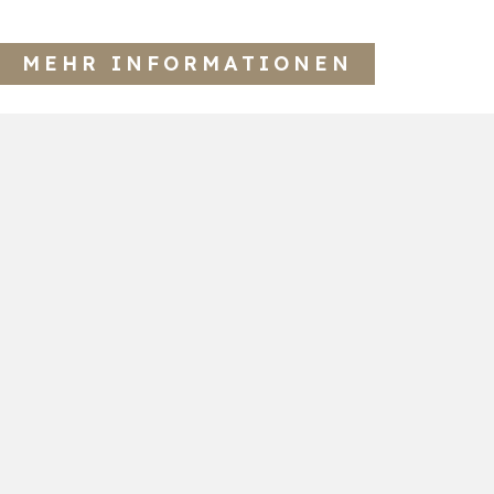
MEHR INFORMATIONEN
Fragen & Antworten
Sie haben Fragen zu unseren
Behandlungen, zur Terminvergabe oder
zur Kostenübernahme? In unserem FAQ-
Bereich finden Sie viele hilfreiche
Antworten – kompakt, verständlich und
aktuell.