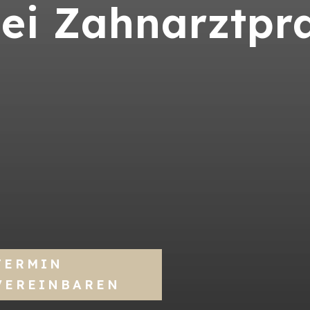
bei Zahnarztpr
TERMIN
VEREINBAREN