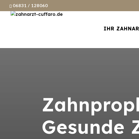
06831 / 128060
IHR ZAHNA
Zahnproph
Gesunde Z