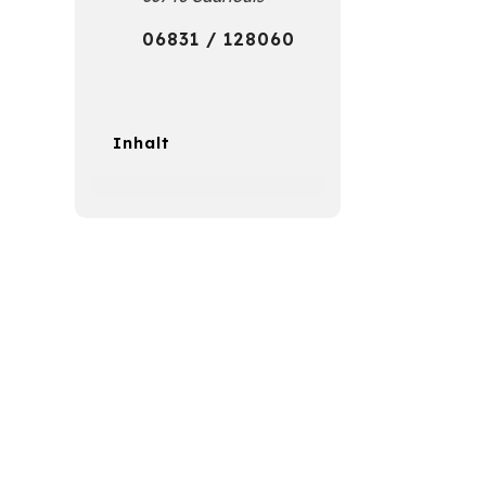
ge
06831 / 128060
Inhalt
zen