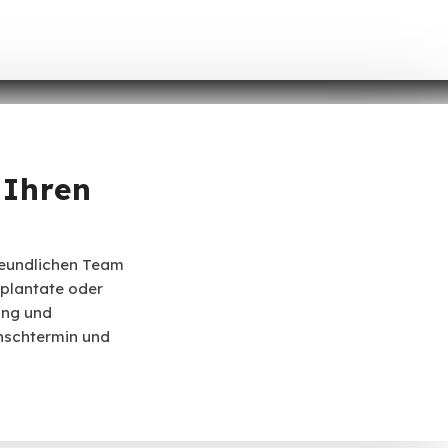
 Ihren
reundlichen Team
mplantate oder
ung und
unschtermin und