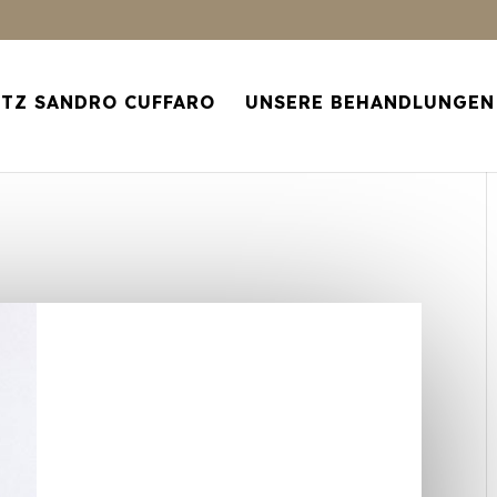
RTZ SANDRO CUFFARO
UNSERE BEHANDLUNGEN