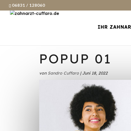
06831 / 128060
IHR ZAHNA
POPUP 01
von
Sandro Cuffaro
|
Juni 18, 2022